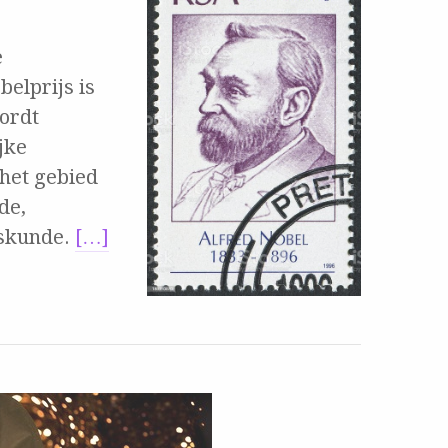
e
belprijs is
ordt
jke
 het gebied
de,
eskunde.
[…]