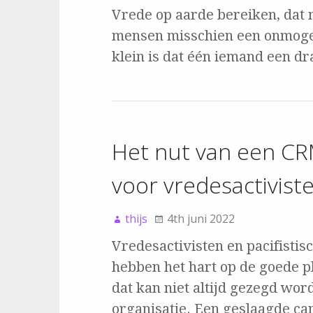
Vrede op aarde bereiken, dat 
mensen misschien een onmogel
klein is dat één iemand een 
Het nut van een C
voor vredesactivist
thijs
4th juni 2022
Vredesactivisten en pacifistis
hebben het hart op de goede p
dat kan niet altijd gezegd wo
organisatie. Een geslaagde c