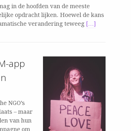
mag in de hoofden van de meeste
ijke opdracht lijken. Hoewel de kans
dramatische verandering teweeg
[…]
RM-app
en
che NGO’s
laats – maar
rden van hun
ampagne om