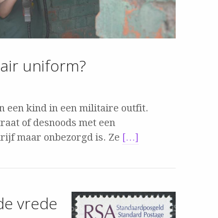
tair uniform?
 een kind in een militaire outfit.
traat of desnoods met een
drijf maar onbezorgd is. Ze
[…]
de vrede